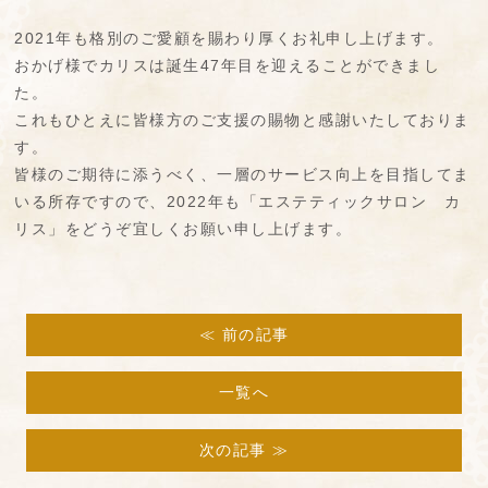
2021年も格別のご愛顧を賜わり厚くお礼申し上げます。
おかげ様でカリスは誕生47年目を迎えることができまし
た。
これもひとえに皆様方のご支援の賜物と感謝いたしておりま
す。
皆様のご期待に添うべく、一層のサービス向上を目指してま
いる所存ですので、2022年も「エステティックサロン カ
リス」をどうぞ宜しくお願い申し上げます。
≪ 前の記事
一覧へ
次の記事 ≫